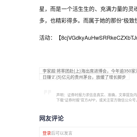
星，而是一个活生生的、充满力量的灵魂
多，也精彩得多。而属于她的那份“极致
活动：【
8cjVGdkyAuHwSRRkeCZXbTJ
李家超:将率团赴{上}海出席进博会，今年逾350
日赚‘2’.{5}亿元的贵州茅台，放缓了增长脚步
声明：证券时报力求信息真实、准确，文章提及内
下载“证券时报”官方APP，或关注官方微信公众
网友评论
登录
后可以发言