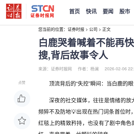
首页
快讯
要闻
股市
您当前的位置：
证券时报
>
公司
>
正文
白鹿哭着喊着不能再快
搜,背后故事令人
来源：证券时报网
作者：杨澜
2026-02-06 22
顶流背后的“失控”瞬间：当白鹿的
点赞
深夜的社交媒体，往往是情绪的放大
频猝不及防地💡出现在热门词条首位时
红毯上的精致矜持，也没有了剧中角色的