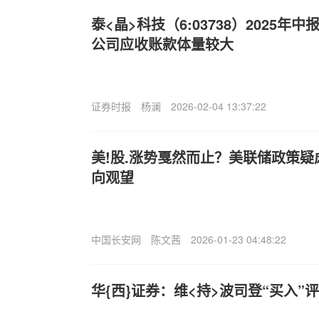
泰<晶>科技（6:03738）2025
公司应收账款体量较大
证券时报
杨澜
2026-02-04 13:37:22
美!股.涨势戛然而止？美联储政策
向观望
中国长安网
陈文茜
2026-01-23 04:48:22
华{西}证券：维<持>波司登“买入”