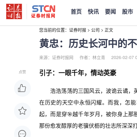
首页
快讯
要闻
股市
您当前的位置：
证券时报
>
公司
>
正文
黄忠：历史长河中的不
来源：证券时报网
作者：林立青
2026-02-07 
引子：一眼千年，情动英豪
点赞
浩浩荡荡的三国风云，波诡云谲，
在历史的天空中永恒闪耀。而我，怎能
起，而是穿🎯越千年岁月，被你身上那
那份愈发醇厚的老骥伏枥的壮志所深深